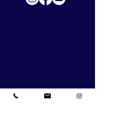
admsecretaria@ext.marista-lisboa.org
21 771 20 40